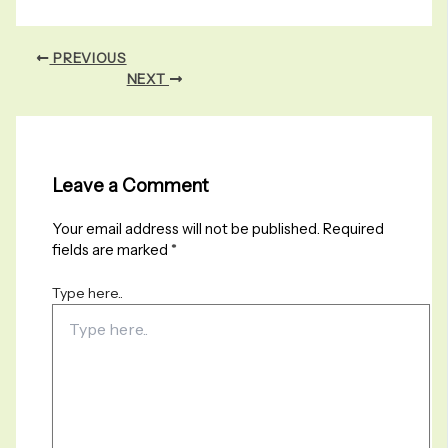
PREVIOUS
NEXT
Leave a Comment
Your email address will not be published.
Required
fields are marked
*
Type here..