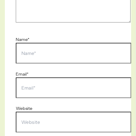
Name*
Email*
Website