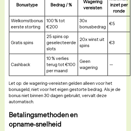
Wagering
Bonustype
Bedrag / %
inzet per
vereisten
ronde
Welkomstbonus
100 % tot
30x
€5
eerste storting
€200
bonusbedrag
25 spins op
20x winst uit
Gratis spins
geselecteerde
€3
spins
slots
10 % verlies
Geen
Cashback
terug tot €100
—
wagering
per maand
Let op: de wagering‑vereisten gelden alleen voor het
bonusgeld, niet voor het eigen gestorte bedrag. Als je de
bonus niet binnen 30 dagen gebruikt, vervalt deze
automatisch.
Betalingsmethoden en
opname‑snelheid