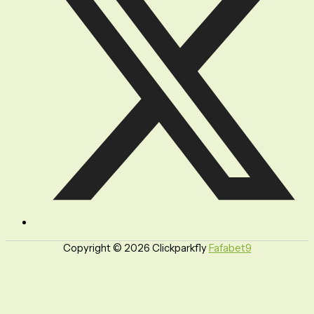
Copyright © 2026 Clickparkfly
Fafabet9