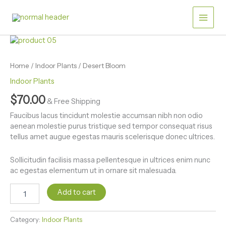
Skip
to
content
Desert
Bloom
quantity
Home
/
Indoor Plants
/ Desert Bloom
Indoor Plants
$
70.00
& Free Shipping
Faucibus lacus tincidunt molestie accumsan nibh non odio
aenean molestie purus tristique sed tempor consequat risus
tellus amet augue egestas mauris scelerisque donec ultrices.
Sollicitudin facilisis massa pellentesque in ultrices enim nunc
ac egestas elementum ut in ornare sit malesuada.
Add to cart
Category:
Indoor Plants